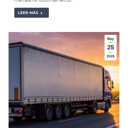
marcarán el futuro del sector.
LEER MÁS
May
25
2026