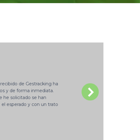
recibido de Gestracking ha
rios y de forma inmediata.
 he solicitado se han
o el esperado y con un trato