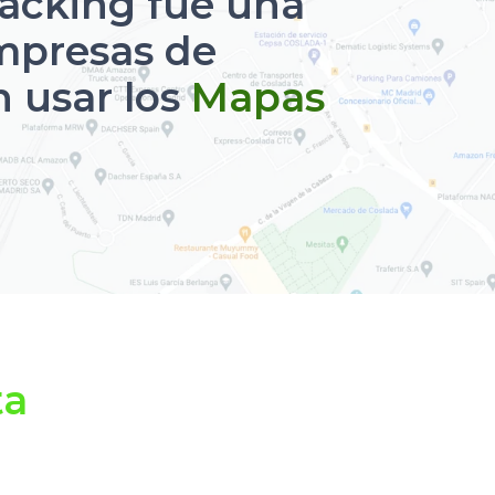
racking fue una
empresas de
 usar los
Mapas
ta