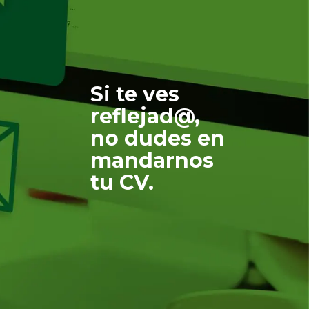
Si te ves
reflejad@,
no dudes en
mandarnos
tu CV.