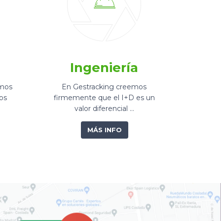
Ingeniería
amos
En Gestracking creemos
os
firmemente que el I+D es un
valor diferencial …
MÁS INFO